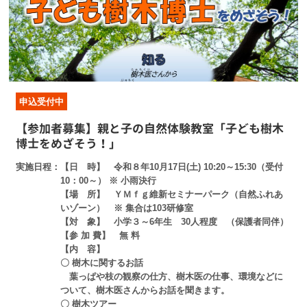
申込受付中
【参加者募集】親と子の自然体験教室「子ども樹木
博士をめざそう！」
実施日程
【日 時】 令和８年10月17日(土) 10:20～15:30（受付
10：00～） ※ 小雨決行
【場 所】 ＹＭｆｇ維新セミナーパーク（自然ふれあ
いゾーン） ※ 集合は103研修室
【対 象】 小学３～6年生 30人程度 （保護者同伴）
【参 加 費】 無 料
【内 容】
〇 樹木に関するお話
葉っぱや枝の観察の仕方、樹木医の仕事、環境などに
ついて、樹木医さんからお話を聞きます。
〇 樹木ツアー