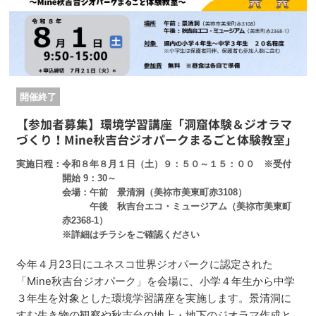
開催終了
【参加者募集】環境学習講座「洞窟体験＆ジオラマ
づくり！Mine秋吉台ジオパークまるごと体験教室」
実施日程
令和８年８月１日（土）９：５０～１５：００ ※受付
開始 9：30～
会場：午前 景清洞（美祢市美東町赤3108）
午後 秋吉台エコ・ミュージアム（美祢市美東町
赤2368-1）
※詳細はチラシをご確認ください
今年４月23日にユネスコ世界ジオパークに認定された
「Mine秋吉台ジオパーク」を会場に、小学４年生から中学
３年生を対象とした環境学習講座を実施します。景清洞に
すむ生き物の観察や秋吉台の地上・地下のジオラマ作成と